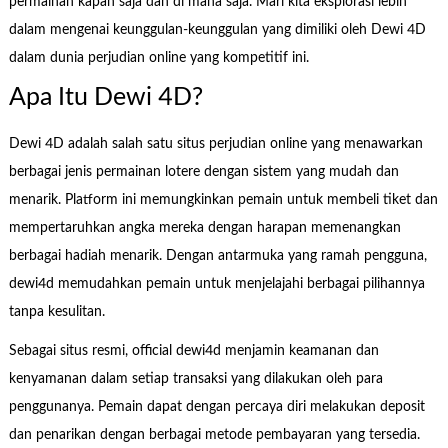
permainan kapan saja dan di mana saja. Mari kita eksplorasi lebih
dalam mengenai keunggulan-keunggulan yang dimiliki oleh Dewi 4D
dalam dunia perjudian online yang kompetitif ini.
Apa Itu Dewi 4D?
Dewi 4D adalah salah satu situs perjudian online yang menawarkan
berbagai jenis permainan lotere dengan sistem yang mudah dan
menarik. Platform ini memungkinkan pemain untuk membeli tiket dan
mempertaruhkan angka mereka dengan harapan memenangkan
berbagai hadiah menarik. Dengan antarmuka yang ramah pengguna,
dewi4d memudahkan pemain untuk menjelajahi berbagai pilihannya
tanpa kesulitan.
Sebagai situs resmi, official dewi4d menjamin keamanan dan
kenyamanan dalam setiap transaksi yang dilakukan oleh para
penggunanya. Pemain dapat dengan percaya diri melakukan deposit
dan penarikan dengan berbagai metode pembayaran yang tersedia.