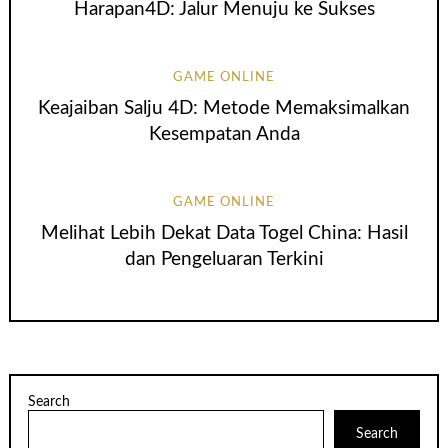
Harapan4D: Jalur Menuju ke Sukses
GAME ONLINE
Keajaiban Salju 4D: Metode Memaksimalkan
Kesempatan Anda
GAME ONLINE
Melihat Lebih Dekat Data Togel China: Hasil
dan Pengeluaran Terkini
Search
Search