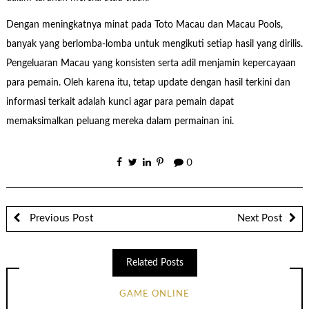
Dengan meningkatnya minat pada Toto Macau dan Macau Pools,
banyak yang berlomba-lomba untuk mengikuti setiap hasil yang dirilis.
Pengeluaran Macau yang konsisten serta adil menjamin kepercayaan
para pemain. Oleh karena itu, tetap update dengan hasil terkini dan
informasi terkait adalah kunci agar para pemain dapat
memaksimalkan peluang mereka dalam permainan ini.
0
Previous Post
Next Post
Related Posts
GAME ONLINE