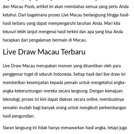
dan Macau Pools, artikel ini akan membahas semua yang perlu Anda
ketahui. Dari bagaimana proses Live Macau berlangsung hingga hasil-
hasil terbaru yang dapat mempengaruhi taruhan Anda. Mari kita
telusuri lebih lanjut mengenai hasil terkini dan apa yang bisa Anda
harapkan dari pengalaman bermain di Macau.
Live Draw Macau Terbaru
Live Draw Macau merupakan momen yang dinantikan oleh para
penggemar togel di seluruh Indonesia. Setiap hasil dari live draw ini
memberikan kesempatan kepada pemain untuk mengetahui angka-
angka keberuntungan mereka secara langsung. Dengan kemajuan
teknologi, proses ini kini dapat diakses secara online, membuatnya
semakin mudah bagi banyak orang untuk mengikuti perkembangan
hasil pengundian.
Siaran langsung ini tidak hanya menawarkan hasil angka, tetapi juga