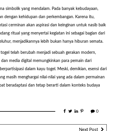
akna simbolik yang mendalam. Pada banyak kebudayaan,
ikan dengan kehidupan dan perkembangan. Karena itu,
tasi cerminan akan aspirasi dan keinginan untuk nasib baik
g ritual yang menyertai kegiatan ini sebagai bagian dari
eluhur, menjadikannya lebih bukan hanya hiburan semata.
ogel telah berubah menjadi sebuah gerakan modern,
si dan media digital memungkinkan para pemain dari
erpartisipasi dalam kayu togel. Meski, demikian, esensi dari
orang masih menghargai nilai-nilai yang ada dalam permainan
pat beradaptasi dan tetap berarti dalam konteks budaya
0
Next Post