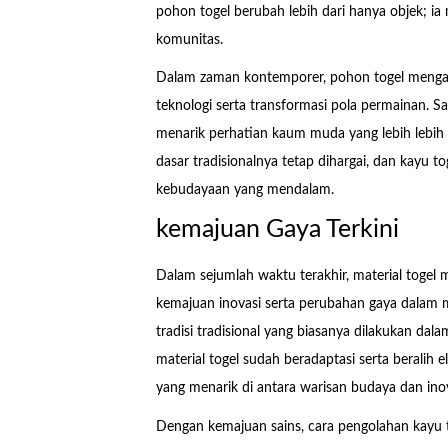
pohon togel berubah lebih dari hanya objek; i
komunitas.
Dalam zaman kontemporer, pohon togel mengalam
teknologi serta transformasi pola permainan. Saa
menarik perhatian kaum muda yang lebih lebih 
dasar tradisionalnya tetap dihargai, dan kayu
kebudayaan yang mendalam.
kemajuan Gaya Terkini
Dalam sejumlah waktu terakhir, material togel m
kemajuan inovasi serta perubahan gaya dalam 
tradisi tradisional yang biasanya dilakukan dala
material togel sudah beradaptasi serta beralih
yang menarik di antara warisan budaya dan inov
Dengan kemajuan sains, cara pengolahan kayu tog