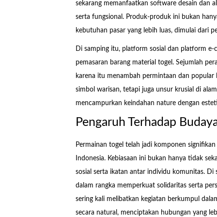
sekarang memanfaatkan software desain dan a
serta fungsional. Produk-produk ini bukan hany
kebutuhan pasar yang lebih luas, dimulai dari 
Di samping itu, platform sosial dan platform
pemasaran barang material togel. Sejumlah pera
karena itu menambah permintaan dan popular kay
simbol warisan, tetapi juga unsur krusial di a
mencampurkan keindahan nature dengan esteti
Pengaruh Terhadap Buday
Permainan togel telah jadi komponen signifikan
Indonesia. Kebiasaan ini bukan hanya tidak seka
sosial serta ikatan antar individu komunitas. Di
dalam rangka memperkuat solidaritas serta pe
sering kali melibatkan kegiatan berkumpul dala
secara natural, menciptakan hubungan yang lebih