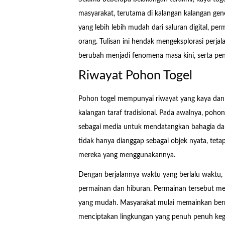
masyarakat, terutama di kalangan kalangan gen
yang lebih lebih mudah dari saluran digital, per
orang. Tulisan ini hendak mengeksplorasi perjala
berubah menjadi fenomena masa kini, serta pen
Riwayat Pohon Togel
Pohon togel mempunyai riwayat yang kaya dan 
kalangan taraf tradisional. Pada awalnya, pohon
sebagai media untuk mendatangkan bahagia dan
tidak hanya dianggap sebagai objek nyata, tet
mereka yang menggunakannya.
Dengan berjalannya waktu yang berlalu waktu, 
permainan dan hiburan. Permainan tersebut men
yang mudah. Masyarakat mulai memainkan ber
menciptakan lingkungan yang penuh penuh kege