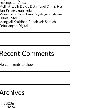
Kesempatan Anda
Melihat Lebih Dekat Data Togel China: Hasil
dan Pengeluaran Terkini
Menelusuri Kecerdikan Kayutogel di dalam
Dunia Togel
Menggali Keajaiban Rubah 4d: Sebuah
Petualangan Digital
Recent Comments
No comments to show.
Archives
July 2026
June 2026