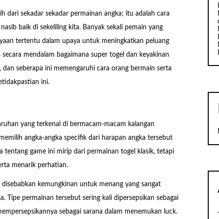
ih dari sekadar sekadar permainan angka; itu adalah cara
asib baik di sekeliling kita. Banyak sekali pemain yang
ayaan tertentu dalam upaya untuk meningkatkan peluang
as secara mendalam bagaimana super togel dan keyakinan
n, dan seberapa ini memengaruhi cara orang bermain serta
idakpastian ini.
 taruhan yang terkenal di bermacam-macam kalangan
memilih angka-angka specifik dari harapan angka tersebut
tentang game ini mirip dari permainan togel klasik, tetapi
erta menarik perhatian.
ini disebabkan kemungkinan untuk menang yang sangat
a. Tipe permainan tersebut sering kali dipersepsikan sebagai
 mempersepsikannya sebagai sarana dalam menemukan luck.