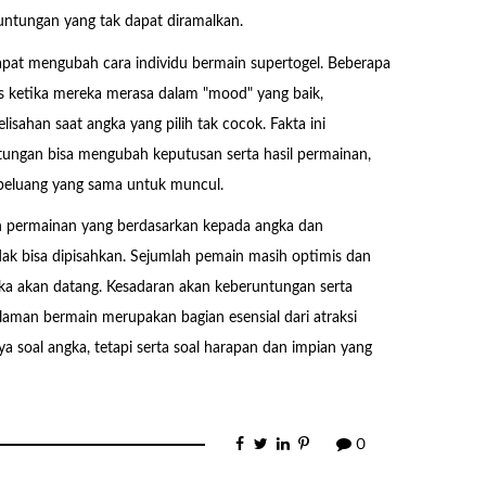
runtungan yang tak dapat diramalkan.
dapat mengubah cara individu bermain supertogel. Beberapa
is ketika mereka merasa dalam "mood" yang baik,
sahan saat angka yang pilih tak cocok. Fakta ini
ungan bisa mengubah keputusan serta hasil permainan,
 peluang yang sama untuk muncul.
n permainan yang berdasarkan kepada angka dan
dak bisa dipisahkan. Sejumlah pemain masih optimis dan
a akan datang. Kesadaran akan keberuntungan serta
aman bermain merupakan bagian esensial dari atraksi
ya soal angka, tetapi serta soal harapan dan impian yang
0