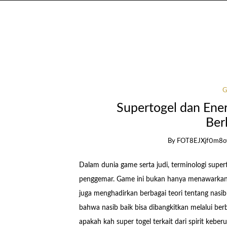
G
Supertogel dan Ene
Ber
By
FOT8EJXjf0m8o
Dalam dunia game serta judi, terminologi supert
penggemar. Game ini bukan hanya menawarkan
juga menghadirkan berbagai teori tentang nasib
bahwa nasib baik bisa dibangkitkan melalui ber
apakah kah super togel terkait dari spirit kebe