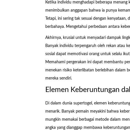
Ketika individu menghadapi beberapa menang ke
menimbulkan anggapan bahwa ia punya kemam
Tetapi, ini sering tak sesuai dengan kenyataan,
berbahaya. Mengetahui perbedaan antara keberu
Akhirnya, krusial untuk menyadari dampak ling
Banyak individu terpengaruh oleh rekan atau ke
sosial dapat memotivasi orang untuk selalu ikut
Memahami pergerakan ini dapat membantu pemai
menekan risiko keterlibatan berlebihan dalam 
mereka sendiri.
Elemen Keberuntungan da
Di dalam dunia supertogel, elemen keberuntung
menarik. Banyak pemain meyakini bahwa keber
mungkin memakai berbagai metode dalam meni
angka yang dianggap membawa keberuntungan d