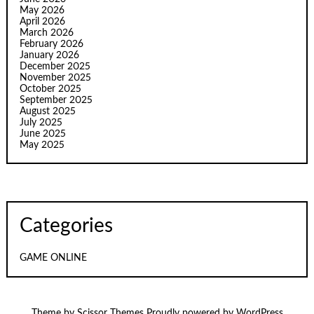
May 2026
April 2026
March 2026
February 2026
January 2026
December 2025
November 2025
October 2025
September 2025
August 2025
July 2025
June 2025
May 2025
Categories
GAME ONLINE
Theme by
Scissor Themes
Proudly powered by
WordPress