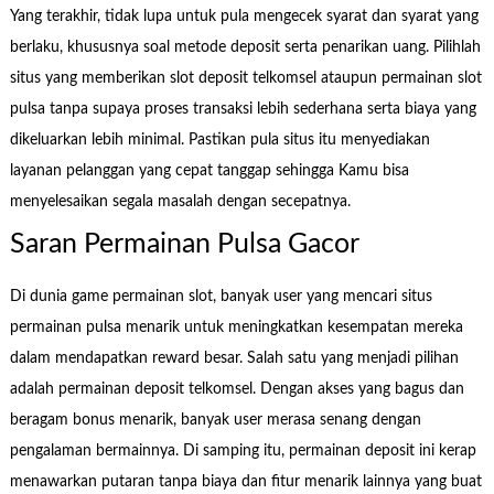
Yang terakhir, tidak lupa untuk pula mengecek syarat dan syarat yang
berlaku, khususnya soal metode deposit serta penarikan uang. Pilihlah
situs yang memberikan slot deposit telkomsel ataupun permainan slot
pulsa tanpa supaya proses transaksi lebih sederhana serta biaya yang
dikeluarkan lebih minimal. Pastikan pula situs itu menyediakan
layanan pelanggan yang cepat tanggap sehingga Kamu bisa
menyelesaikan segala masalah dengan secepatnya.
Saran Permainan Pulsa Gacor
Di dunia game permainan slot, banyak user yang mencari situs
permainan pulsa menarik untuk meningkatkan kesempatan mereka
dalam mendapatkan reward besar. Salah satu yang menjadi pilihan
adalah permainan deposit telkomsel. Dengan akses yang bagus dan
beragam bonus menarik, banyak user merasa senang dengan
pengalaman bermainnya. Di samping itu, permainan deposit ini kerap
menawarkan putaran tanpa biaya dan fitur menarik lainnya yang buat