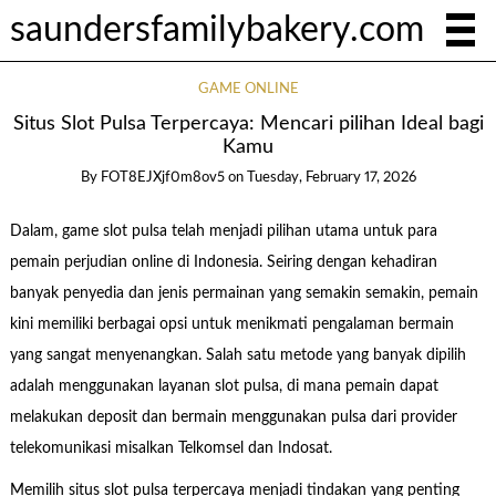
saundersfamilybakery.com
GAME ONLINE
Situs Slot Pulsa Terpercaya: Mencari pilihan Ideal bagi
Kamu
By
FOT8EJXjf0m8ov5
on
Tuesday, February 17, 2026
Dalam, game slot pulsa telah menjadi pilihan utama untuk para
pemain perjudian online di Indonesia. Seiring dengan kehadiran
banyak penyedia dan jenis permainan yang semakin semakin, pemain
kini memiliki berbagai opsi untuk menikmati pengalaman bermain
yang sangat menyenangkan. Salah satu metode yang banyak dipilih
adalah menggunakan layanan slot pulsa, di mana pemain dapat
melakukan deposit dan bermain menggunakan pulsa dari provider
telekomunikasi misalkan Telkomsel dan Indosat.
Memilih situs slot pulsa terpercaya menjadi tindakan yang penting