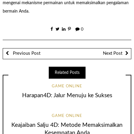
mengenai mekanisme permainan untuk memaksimalkan pengalaman
bermain Anda.
0
Previous Post
Next Post
Related Posts
GAME ONLINE
Harapan4D: Jalur Menuju ke Sukses
GAME ONLINE
Keajaiban Salju 4D: Metode Memaksimalkan
Kesempatan Anda