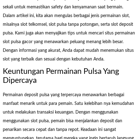
sekali untuk memastikan safety dan kenyamanan saat bermain.
Dalam artikel ini, kita akan mengulas berbagai jenis permainan slot,
misalnya slot telkomsel, slot pulsa tanpa potongan, serta slot deposit
pulsa. Kami juga akan menyajikan tips untuk mencari situs permainan
slot pulsa gacor yang menawarkan peluang menang lebih besar.
Dengan informasi yang akurat, Anda dapat mudah menemukan situs
slot yang terbaik dan sesuai dengan kebutuhan Anda.
Keuntungan Permainan Pulsa Yang
Dipercaya
Permainan deposit pulsa yang terpercaya menawarkan berbagai
manfaat menarik untuk para pemain. Satu kelebihan nya kemudahan
untuk melakukan transaksi keuangan. Dengan menggunakan
menggunakan slot pulsa, pemain bisa menjalankan deposit dan
penarikan secara cepat dan tanpa repot. Keadaan ini sangat
menguntungkan, terutama bagi mereka yang ingin bertaruh langsung