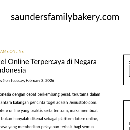
saundersfamilybakery.com
AME ONLINE
el Online Terpercaya di Negara
ndonesia
ov5
on
Tuesday, February 3, 2026
ndonesia dengan cepat berkembang pesat, terutama dalam
 antara kalangan pencinta togel adalah Jeniustoto.com.
tere online yang praktis serta tentram, maka membuat
 bukan hanyalah dikenal sebagai platform lotere online,
rcaya yang memberikan pelayanan terbaik bagi semua