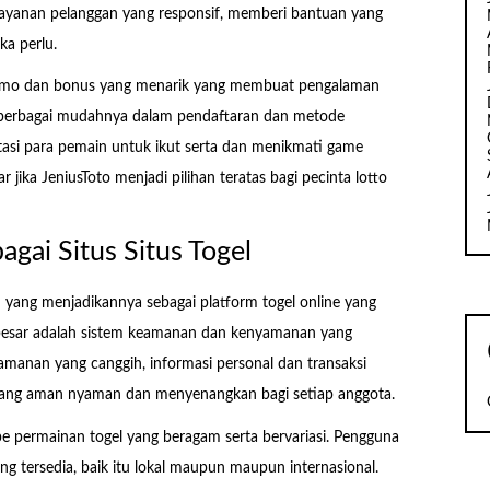
a layanan pelanggan yang responsif, memberi bantuan yang
ka perlu.
promo dan bonus yang menarik yang membuat pengalaman
 berbagai mudahnya dalam pendaftaran dan metode
tasi para pemain untuk ikut serta dan menikmati game
 jika JeniusToto menjadi pilihan teratas bagi pecinta lotto
gai Situs Situs Togel
yang menjadikannya sebagai platform togel online yang
n besar adalah sistem keamanan dan kenyamanan yang
amanan yang canggih, informasi personal dan transaksi
yang aman nyaman dan menyenangkan bagi setiap anggota.
tipe permainan togel yang beragam serta bervariasi. Pengguna
ang tersedia, baik itu lokal maupun maupun internasional.