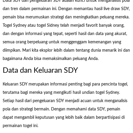
Data SDY dan pengeluaran SDY adalah kunci untuk menganalisis pola
dan tren dalam permainan ini. Dengan memantau hasil live draw SDY,
pemain bisa merumuskan strategi dan meningkatkan peluang mereka.
Togel Sydney atau togel Sidney telah menjadi favorit banyak orang,
dan dengan informasi yang tepat, seperti hasil dan data yang akurat,
semua orang berpeluang untuk menggenggam kemenangan yang
diimpikan. Mari kita eksplor lebih dalam tentang dunia menarik ini dan
bagaimana Anda bisa memaksimalkan peluang Anda.
Data dan Keluaran SDY
Keluaran SDY merupakan informasi penting bagi para pencinta togel,
terutama bagi mereka yang mengikuti hasil undian togel Sydney.
Setiap hasil dari pengeluaran SDY menjadi acuan untuk menganalisis
pola dan strategi bermain. Dengan memahami data SDY, pemain
dapat mengambil keputusan yang lebih baik dalam berpartisipasi di
permainan togel ini.