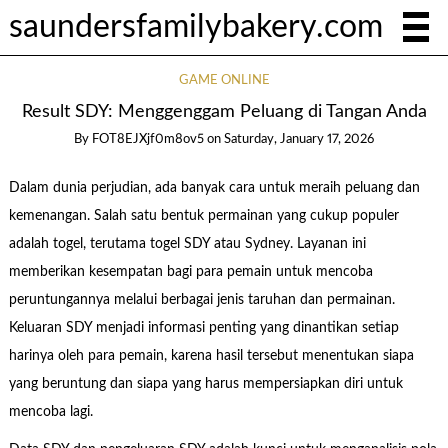
saundersfamilybakery.com
GAME ONLINE
Result SDY: Menggenggam Peluang di Tangan Anda
By
FOT8EJXjf0m8ov5
on
Saturday, January 17, 2026
Dalam dunia perjudian, ada banyak cara untuk meraih peluang dan
kemenangan. Salah satu bentuk permainan yang cukup populer
adalah togel, terutama togel SDY atau Sydney. Layanan ini
memberikan kesempatan bagi para pemain untuk mencoba
peruntungannya melalui berbagai jenis taruhan dan permainan.
Keluaran SDY menjadi informasi penting yang dinantikan setiap
harinya oleh para pemain, karena hasil tersebut menentukan siapa
yang beruntung dan siapa yang harus mempersiapkan diri untuk
mencoba lagi.