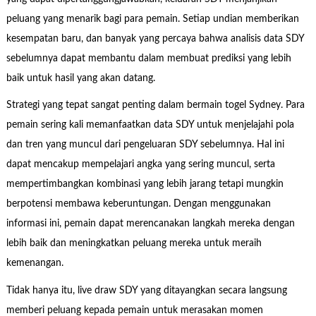
peluang yang menarik bagi para pemain. Setiap undian memberikan
kesempatan baru, dan banyak yang percaya bahwa analisis data SDY
sebelumnya dapat membantu dalam membuat prediksi yang lebih
baik untuk hasil yang akan datang.
Strategi yang tepat sangat penting dalam bermain togel Sydney. Para
pemain sering kali memanfaatkan data SDY untuk menjelajahi pola
dan tren yang muncul dari pengeluaran SDY sebelumnya. Hal ini
dapat mencakup mempelajari angka yang sering muncul, serta
mempertimbangkan kombinasi yang lebih jarang tetapi mungkin
berpotensi membawa keberuntungan. Dengan menggunakan
informasi ini, pemain dapat merencanakan langkah mereka dengan
lebih baik dan meningkatkan peluang mereka untuk meraih
kemenangan.
Tidak hanya itu, live draw SDY yang ditayangkan secara langsung
memberi peluang kepada pemain untuk merasakan momen