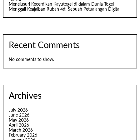
Menelusuri Kecerdikan Kayutogel di dalam Dunia Togel
Menggali Keajaiban Rubah 4d: Sebuah Petualangan Digital
Recent Comments
No comments to show.
Archives
July 2026
June 2026
May 2026
April 2026
March 2026
February 2026