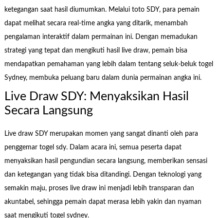
ketegangan saat hasil diumumkan. Melalui toto SDY, para pemain
dapat melihat secara real-time angka yang ditarik, menambah
pengalaman interaktif dalam permainan ini. Dengan memadukan
strategi yang tepat dan mengikuti hasil live draw, pemain bisa
mendapatkan pemahaman yang lebih dalam tentang seluk-beluk togel
Sydney, membuka peluang baru dalam dunia permainan angka ini.
Live Draw SDY: Menyaksikan Hasil
Secara Langsung
Live draw SDY merupakan momen yang sangat dinanti oleh para
penggemar togel sdy. Dalam acara ini, semua peserta dapat
menyaksikan hasil pengundian secara langsung, memberikan sensasi
dan ketegangan yang tidak bisa ditandingi. Dengan teknologi yang
semakin maju, proses live draw ini menjadi lebih transparan dan
akuntabel, sehingga pemain dapat merasa lebih yakin dan nyaman
saat mengikuti togel sydney.