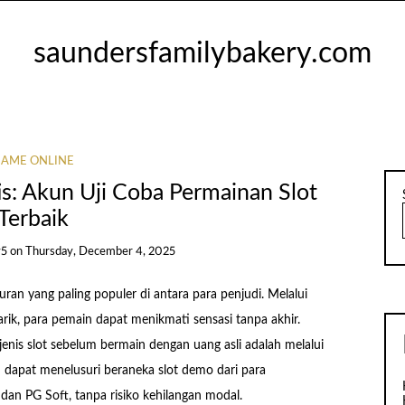
saundersfamilybakery.com
AME ONLINE
is: Akun Uji Coba Permainan Slot
Terbaik
v5
on
Thursday, December 4, 2025
buran yang paling populer di antara para penjudi. Melalui
rik, para pemain dapat menikmati sensasi tanpa akhir.
jenis slot sebelum bermain dengan uang asli adalah melalui
 dapat menelusuri beraneka slot demo dari para
an PG Soft, tanpa risiko kehilangan modal.