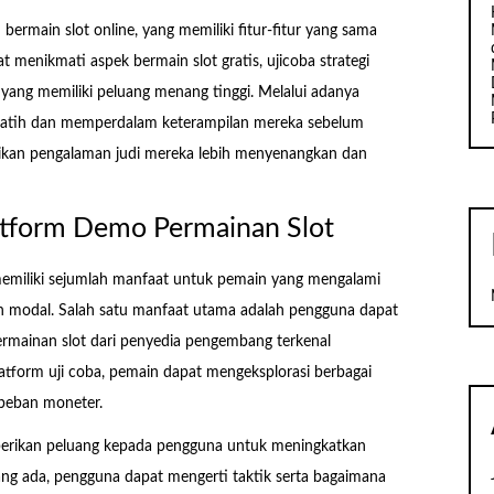
rmain slot online, yang memiliki fitur-fitur yang sama
 menikmati aspek bermain slot gratis, ujicoba strategi
i yang memiliki peluang menang tinggi. Melalui adanya
erlatih dan memperdalam keterampilan mereka sebelum
dikan pengalaman judi mereka lebih menyenangkan dan
tform Demo Permainan Slot
miliki sejumlah manfaat untuk pemain yang mengalami
 modal. Salah satu manfaat utama adalah pengguna dapat
rmainan slot dari penyedia pengembang terkenal
latform uji coba, pemain dapat mengeksplorasi berbagai
 beban moneter.
berikan peluang kepada pengguna untuk meningkatkan
yang ada, pengguna dapat mengerti taktik serta bagaimana