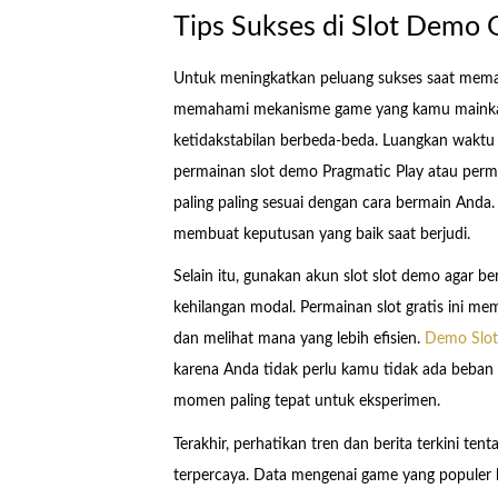
Tips Sukses di Slot Demo G
Untuk meningkatkan peluang sukses saat memai
memahami mekanisme game yang kamu mainkan. Se
ketidakstabilan berbeda-beda. Luangkan waktu
permainan slot demo Pragmatic Play atau per
paling paling sesuai dengan cara bermain Anda.
membuat keputusan yang baik saat berjudi.
Selain itu, gunakan akun slot slot demo agar be
kehilangan modal. Permainan slot gratis ini m
dan melihat mana yang lebih efisien.
Demo Slot
karena Anda tidak perlu kamu tidak ada beban 
momen paling tepat untuk eksperimen.
Terakhir, perhatikan tren dan berita terkini tent
terpercaya. Data mengenai game yang populer 