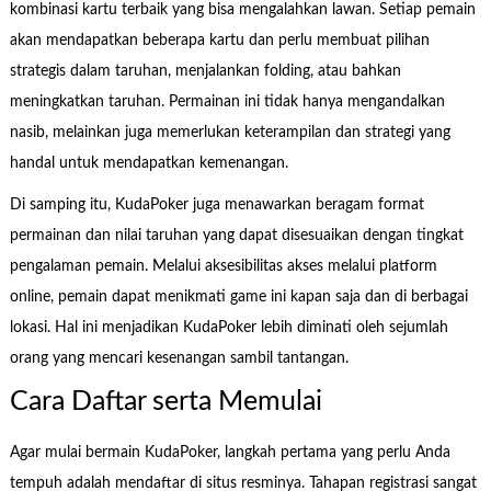
kombinasi kartu terbaik yang bisa mengalahkan lawan. Setiap pemain
akan mendapatkan beberapa kartu dan perlu membuat pilihan
strategis dalam taruhan, menjalankan folding, atau bahkan
meningkatkan taruhan. Permainan ini tidak hanya mengandalkan
nasib, melainkan juga memerlukan keterampilan dan strategi yang
handal untuk mendapatkan kemenangan.
Di samping itu, KudaPoker juga menawarkan beragam format
permainan dan nilai taruhan yang dapat disesuaikan dengan tingkat
pengalaman pemain. Melalui aksesibilitas akses melalui platform
online, pemain dapat menikmati game ini kapan saja dan di berbagai
lokasi. Hal ini menjadikan KudaPoker lebih diminati oleh sejumlah
orang yang mencari kesenangan sambil tantangan.
Cara Daftar serta Memulai
Agar mulai bermain KudaPoker, langkah pertama yang perlu Anda
tempuh adalah mendaftar di situs resminya. Tahapan registrasi sangat