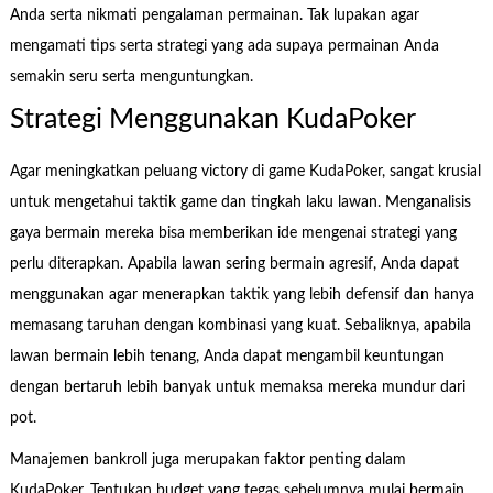
Anda serta nikmati pengalaman permainan. Tak lupakan agar
mengamati tips serta strategi yang ada supaya permainan Anda
semakin seru serta menguntungkan.
Strategi Menggunakan KudaPoker
Agar meningkatkan peluang victory di game KudaPoker, sangat krusial
untuk mengetahui taktik game dan tingkah laku lawan. Menganalisis
gaya bermain mereka bisa memberikan ide mengenai strategi yang
perlu diterapkan. Apabila lawan sering bermain agresif, Anda dapat
menggunakan agar menerapkan taktik yang lebih defensif dan hanya
memasang taruhan dengan kombinasi yang kuat. Sebaliknya, apabila
lawan bermain lebih tenang, Anda dapat mengambil keuntungan
dengan bertaruh lebih banyak untuk memaksa mereka mundur dari
pot.
Manajemen bankroll juga merupakan faktor penting dalam
KudaPoker. Tentukan budget yang tegas sebelumnya mulai bermain