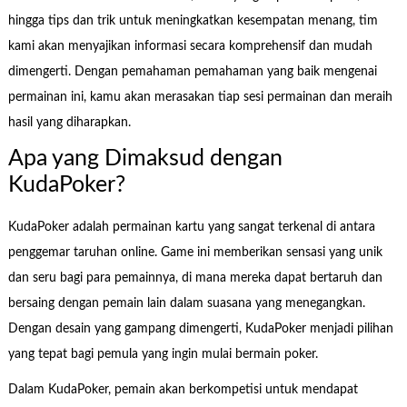
hingga tips dan trik untuk meningkatkan kesempatan menang, tim
kami akan menyajikan informasi secara komprehensif dan mudah
dimengerti. Dengan pemahaman pemahaman yang baik mengenai
permainan ini, kamu akan merasakan tiap sesi permainan dan meraih
hasil yang diharapkan.
Apa yang Dimaksud dengan
KudaPoker?
KudaPoker adalah permainan kartu yang sangat terkenal di antara
penggemar taruhan online. Game ini memberikan sensasi yang unik
dan seru bagi para pemainnya, di mana mereka dapat bertaruh dan
bersaing dengan pemain lain dalam suasana yang menegangkan.
Dengan desain yang gampang dimengerti, KudaPoker menjadi pilihan
yang tepat bagi pemula yang ingin mulai bermain poker.
Dalam KudaPoker, pemain akan berkompetisi untuk mendapat