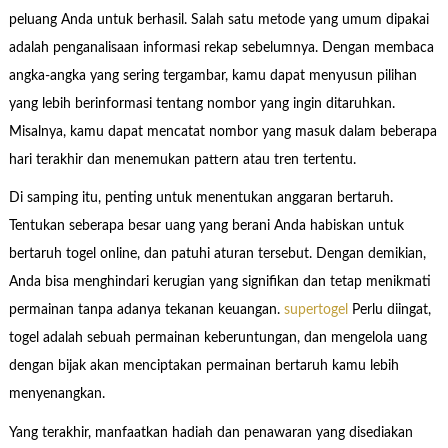
peluang Anda untuk berhasil. Salah satu metode yang umum dipakai
adalah penganalisaan informasi rekap sebelumnya. Dengan membaca
angka-angka yang sering tergambar, kamu dapat menyusun pilihan
yang lebih berinformasi tentang nombor yang ingin ditaruhkan.
Misalnya, kamu dapat mencatat nombor yang masuk dalam beberapa
hari terakhir dan menemukan pattern atau tren tertentu.
Di samping itu, penting untuk menentukan anggaran bertaruh.
Tentukan seberapa besar uang yang berani Anda habiskan untuk
bertaruh togel online, dan patuhi aturan tersebut. Dengan demikian,
Anda bisa menghindari kerugian yang signifikan dan tetap menikmati
permainan tanpa adanya tekanan keuangan.
supertogel
Perlu diingat,
togel adalah sebuah permainan keberuntungan, dan mengelola uang
dengan bijak akan menciptakan permainan bertaruh kamu lebih
menyenangkan.
Yang terakhir, manfaatkan hadiah dan penawaran yang disediakan