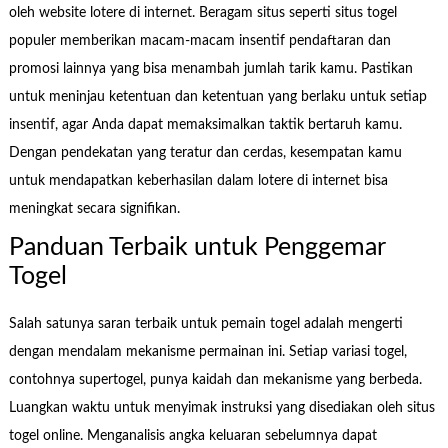
oleh website lotere di internet. Beragam situs seperti situs togel
populer memberikan macam-macam insentif pendaftaran dan
promosi lainnya yang bisa menambah jumlah tarik kamu. Pastikan
untuk meninjau ketentuan dan ketentuan yang berlaku untuk setiap
insentif, agar Anda dapat memaksimalkan taktik bertaruh kamu.
Dengan pendekatan yang teratur dan cerdas, kesempatan kamu
untuk mendapatkan keberhasilan dalam lotere di internet bisa
meningkat secara signifikan.
Panduan Terbaik untuk Penggemar
Togel
Salah satunya saran terbaik untuk pemain togel adalah mengerti
dengan mendalam mekanisme permainan ini. Setiap variasi togel,
contohnya supertogel, punya kaidah dan mekanisme yang berbeda.
Luangkan waktu untuk menyimak instruksi yang disediakan oleh situs
togel online. Menganalisis angka keluaran sebelumnya dapat