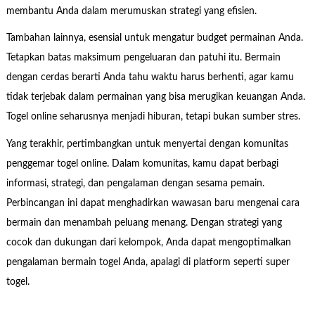
membantu Anda dalam merumuskan strategi yang efisien.
Tambahan lainnya, esensial untuk mengatur budget permainan Anda.
Tetapkan batas maksimum pengeluaran dan patuhi itu. Bermain
dengan cerdas berarti Anda tahu waktu harus berhenti, agar kamu
tidak terjebak dalam permainan yang bisa merugikan keuangan Anda.
Togel online seharusnya menjadi hiburan, tetapi bukan sumber stres.
Yang terakhir, pertimbangkan untuk menyertai dengan komunitas
penggemar togel online. Dalam komunitas, kamu dapat berbagi
informasi, strategi, dan pengalaman dengan sesama pemain.
Perbincangan ini dapat menghadirkan wawasan baru mengenai cara
bermain dan menambah peluang menang. Dengan strategi yang
cocok dan dukungan dari kelompok, Anda dapat mengoptimalkan
pengalaman bermain togel Anda, apalagi di platform seperti super
togel.