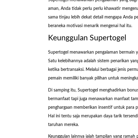
Supertogel menawarkan pengalaman yang bagi 
aman, Anda tidak perlu perlu khawatir mengena
sama tinjau lebih dekat detail mengapa Anda p
beraneka motivasi menarik mengenai hal itu.
Keunggulan Supertogel
Supertogel menawarkan pengalaman bermain ya
Satu kelebihannya adalah sistem penarikan yan
ketika bertransaksi. Melalui berbagai jenis per
pemain memiliki banyak pilihan untuk mening
Di samping itu, Supertogel menghadirkan bon
bermanfaat tapi juga menawarkan manfaat tamb
penghargaan memberikan insentif untuk para pe
Hal ini tentu saja merupakan daya tarik tersen
taruhan mereka.
Keunggulan lainnya ialah tampilan yang ramah 