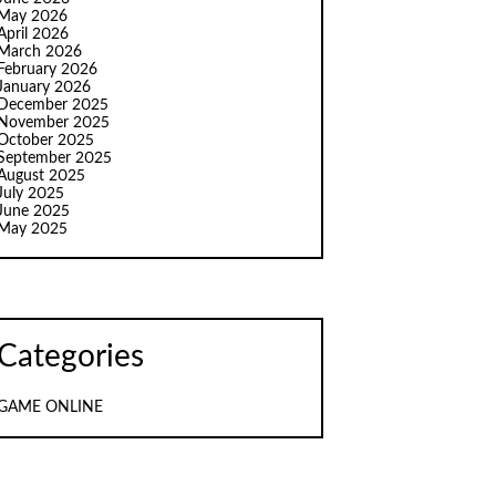
May 2026
April 2026
March 2026
February 2026
January 2026
December 2025
November 2025
October 2025
September 2025
August 2025
July 2025
June 2025
May 2025
Categories
GAME ONLINE