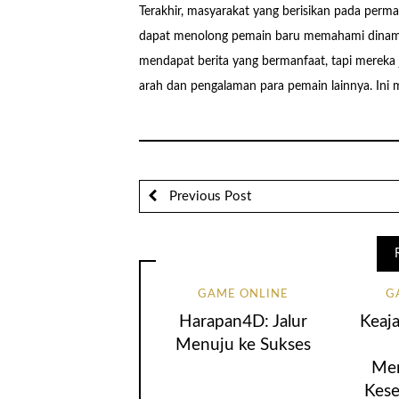
Terakhir, masyarakat yang berisikan pada perma
dapat menolong pemain baru memahami dinamika
mendapat berita yang bermanfaat, tapi merek
arah dan pengalaman para pemain lainnya. Ini
Previous Post
GAME ONLINE
G
Harapan4D: Jalur
Keaja
Menuju ke Sukses
Me
Kes