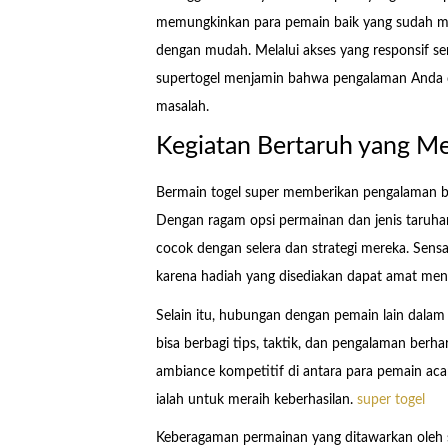
memungkinkan para pemain baik yang sudah mahi
dengan mudah. Melalui akses yang responsif sert
supertogel menjamin bahwa pengalaman Anda 
masalah.
Kegiatan Bertaruh yang M
Bermain togel super memberikan pengalaman be
Dengan ragam opsi permainan dan jenis taruha
cocok dengan selera dan strategi mereka. Sens
karena hadiah yang disediakan dapat amat men
Selain itu, hubungan dengan pemain lain dalam
bisa berbagi tips, taktik, dan pengalaman berh
ambiance kompetitif di antara para pemain ac
ialah untuk meraih keberhasilan.
super togel
Keberagaman permainan yang ditawarkan oleh