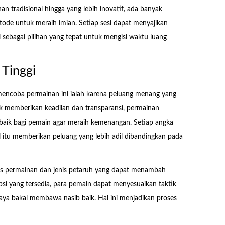
nan tradisional hingga yang lebih inovatif, ada banyak
ode untuk meraih imian. Setiap sesi dapat menyajikan
 sebagai pilihan yang tepat untuk mengisi waktu luang
Tinggi
mencoba permainan ini ialah karena peluang menang yang
 memberikan keadilan dan transparansi, permainan
baik bagi pemain agar meraih kemenangan. Setiap angka
al itu memberikan peluang yang lebih adil dibandingkan pada
nis permainan dan jenis petaruh yang dapat menambah
 yang tersedia, para pemain dapat menyesuaikan taktik
aya bakal membawa nasib baik. Hal ini menjadikan proses