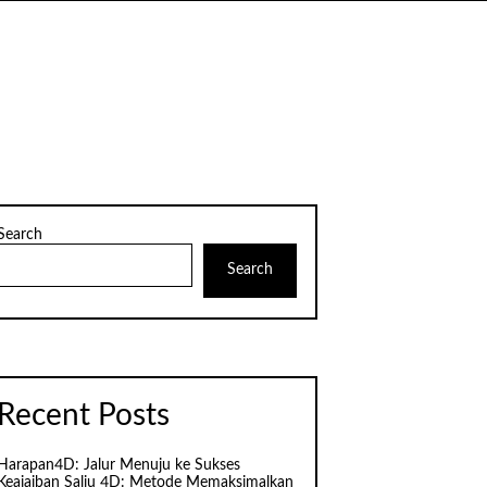
Search
Search
Recent Posts
Harapan4D: Jalur Menuju ke Sukses
Keajaiban Salju 4D: Metode Memaksimalkan