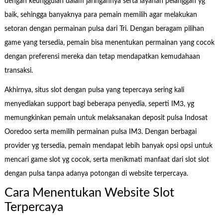
dengan keunggulan dalam jaringannya serta layanan pelanggan yg
baik, sehingga banyaknya para pemain memilih agar melakukan
setoran dengan permainan pulsa dari Tri. Dengan beragam pilihan
game yang tersedia, pemain bisa menentukan permainan yang cocok
dengan preferensi mereka dan tetap mendapatkan kemudahaan
transaksi.
Akhirnya, situs slot dengan pulsa yang tepercaya sering kali
menyediakan support bagi beberapa penyedia, seperti IM3, yg
memungkinkan pemain untuk melaksanakan deposit pulsa Indosat
Ooredoo serta memilih permainan pulsa IM3. Dengan berbagai
provider yg tersedia, pemain mendapat lebih banyak opsi opsi untuk
mencari game slot yg cocok, serta menikmati manfaat dari slot slot
dengan pulsa tanpa adanya potongan di website terpercaya.
Cara Menentukan Website Slot
Terpercaya