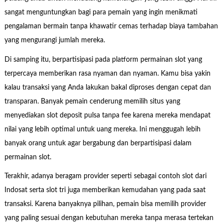
sangat menguntungkan bagi para pemain yang ingin menikmati
pengalaman bermain tanpa khawatir cemas terhadap biaya tambahan
yang mengurangi jumlah mereka.
Di samping itu, berpartisipasi pada platform permainan slot yang
terpercaya memberikan rasa nyaman dan nyaman. Kamu bisa yakin
kalau transaksi yang Anda lakukan bakal diproses dengan cepat dan
transparan. Banyak pemain cenderung memilih situs yang
menyediakan slot deposit pulsa tanpa fee karena mereka mendapat
nilai yang lebih optimal untuk uang mereka. Ini menggugah lebih
banyak orang untuk agar bergabung dan berpartisipasi dalam
permainan slot.
Terakhir, adanya beragam provider seperti sebagai contoh slot dari
Indosat serta slot tri juga memberikan kemudahan yang pada saat
transaksi. Karena banyaknya pilihan, pemain bisa memilih provider
yang paling sesuai dengan kebutuhan mereka tanpa merasa tertekan