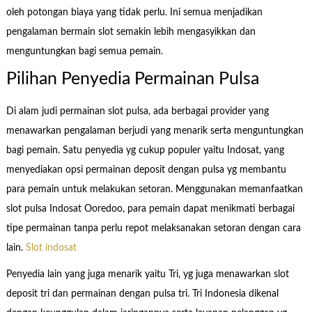
oleh potongan biaya yang tidak perlu. Ini semua menjadikan
pengalaman bermain slot semakin lebih mengasyikkan dan
menguntungkan bagi semua pemain.
Pilihan Penyedia Permainan Pulsa
Di alam judi permainan slot pulsa, ada berbagai provider yang
menawarkan pengalaman berjudi yang menarik serta menguntungkan
bagi pemain. Satu penyedia yg cukup populer yaitu Indosat, yang
menyediakan opsi permainan deposit dengan pulsa yg membantu
para pemain untuk melakukan setoran. Menggunakan memanfaatkan
slot pulsa Indosat Ooredoo, para pemain dapat menikmati berbagai
tipe permainan tanpa perlu repot melaksanakan setoran dengan cara
lain.
Slot indosat
Penyedia lain yang juga menarik yaitu Tri, yg juga menawarkan slot
deposit tri dan permainan dengan pulsa tri. Tri Indonesia dikenal