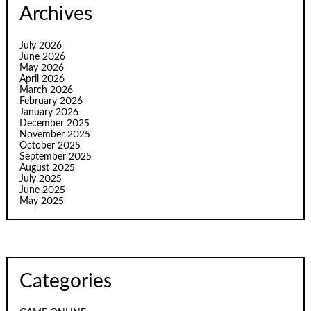
Archives
July 2026
June 2026
May 2026
April 2026
March 2026
February 2026
January 2026
December 2025
November 2025
October 2025
September 2025
August 2025
July 2025
June 2025
May 2025
Categories