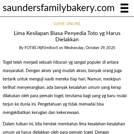
saundersfamilybakery.com
GAME ONLINE
Lima Kesilapan Biasa Penyedia Toto yg Harus
Dielakkan
By
FOT8EJXjf0m8ov5
on
Wednesday, October 29, 2025
Togel telah menjadi sebuah hiburan yg sangat populer di antara
masyarakat. Dengan akses yang mudah akses, banyak orang juga
tertarik untuk menguji nasib mereka tiap hari. Namun, meskipun
terlihat menyenangkan, ada banyak kesalahan umum yang kerap
dilakukan oleh para pemain togel, terutama bagi yang yg baru mulai
terjun ke dunia ini. Pengetahuan yg tidak memadai bisa
mengakibatkan kerugian dan kekecewaan.
Dalam tulisan ini, kita hendak membahas lima kesalahan-kesalahan
umum yg harus dielakkan oleh para pemain togel. Dengan