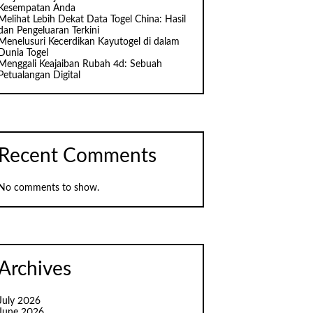
Kesempatan Anda
Melihat Lebih Dekat Data Togel China: Hasil
dan Pengeluaran Terkini
Menelusuri Kecerdikan Kayutogel di dalam
Dunia Togel
Menggali Keajaiban Rubah 4d: Sebuah
Petualangan Digital
Recent Comments
No comments to show.
Archives
July 2026
June 2026