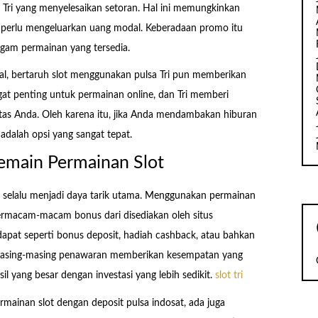
a Tri yang menyelesaikan setoran. Hal ini memungkinkan
erlu mengeluarkan uang modal. Keberadaan promo itu
ragam permainan yang tersedia.
al, bertaruh slot menggunakan pulsa Tri pun memberikan
gat penting untuk permainan online, dan Tri memberi
as Anda. Oleh karena itu, jika Anda mendambakan hiburan
adalah opsi yang sangat tepat.
emain Permainan Slot
k selalu menjadi daya tarik utama. Menggunakan permainan
bermacam-macam bonus dari disediakan oleh situs
dapat seperti bonus deposit, hadiah cashback, atau bahkan
Masing-masing penawaran memberikan kesempatan yang
l yang besar dengan investasi yang lebih sedikit.
slot tri
rmainan slot dengan deposit pulsa indosat, ada juga