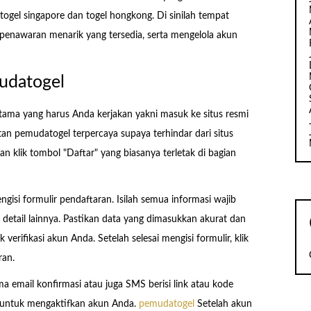
togel singapore dan togel hongkong. Di sinilah tempat
 penawaran menarik yang tersedia, serta mengelola akun
udatogel
ama yang harus Anda kerjakan yakni masuk ke situs resmi
n pemudatogel terpercaya supaya terhindar dari situs
n klik tombol "Daftar" yang biasanya terletak di bagian
gisi formulir pendaftaran. Isilah semua informasi wajib
 detail lainnya. Pastikan data yang dimasukkan akurat dan
verifikasi akun Anda. Setelah selesai mengisi formulir, klik
ran.
a email konfirmasi atau juga SMS berisi link atau kode
kan untuk mengaktifkan akun Anda.
pemudatogel
Setelah akun