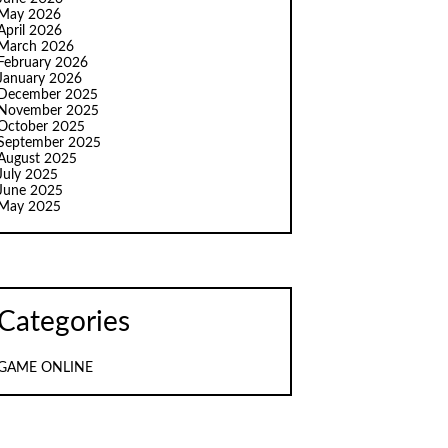
May 2026
April 2026
March 2026
February 2026
January 2026
December 2025
November 2025
October 2025
September 2025
August 2025
July 2025
June 2025
May 2025
Categories
GAME ONLINE