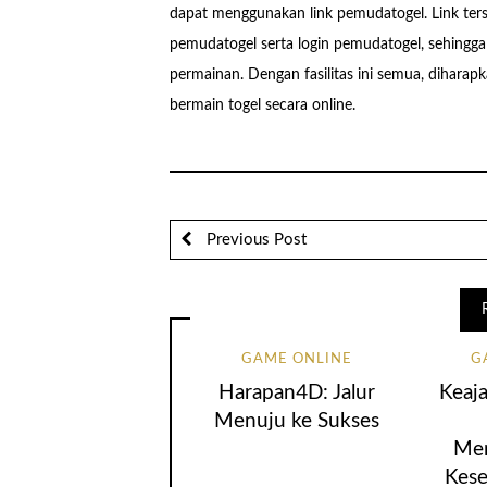
dapat menggunakan link pemudatogel. Link ters
pemudatogel serta login pemudatogel, sehingg
permainan. Dengan fasilitas ini semua, dihara
bermain togel secara online.
Previous Post
GAME ONLINE
G
Harapan4D: Jalur
Keaja
Menuju ke Sukses
Me
Kes