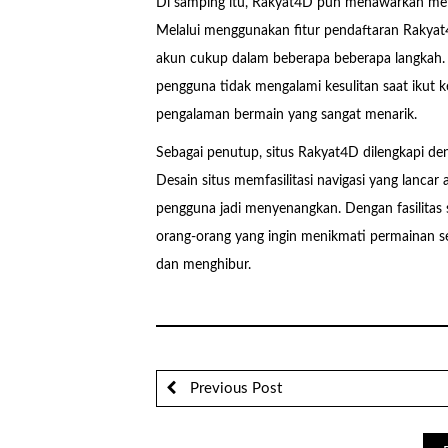
Di samping itu, Rakyat4D pun menawarkan meto
Melalui menggunakan fitur pendaftaran Rakya
akun cukup dalam beberapa beberapa langkah. 
pengguna tidak mengalami kesulitan saat ikut 
pengalaman bermain yang sangat menarik.
Sebagai penutup, situs Rakyat4D dilengkapi d
Desain situs memfasilitasi navigasi yang lanca
pengguna jadi menyenangkan. Dengan fasilitas 
orang-orang yang ingin menikmati permainan s
dan menghibur.
Previous Post