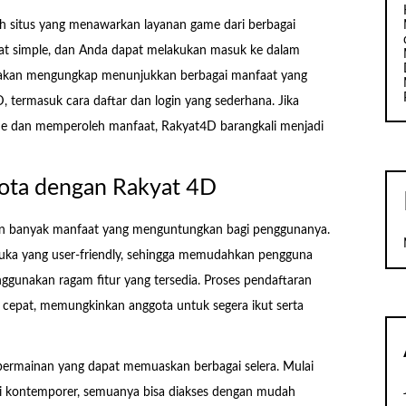
lah situs yang menawarkan layanan game dari berbagai
gat simple, dan Anda dapat melakukan masuk ke dalam
ita akan mengungkap menunjukkan berbagai manfaat yang
 termasuk cara daftar dan login yang sederhana. Jika
e dan memperoleh manfaat, Rakyat4D barangkali menjadi
ota dengan Rakyat 4D
n banyak manfaat yang menguntungkan bagi penggunanya.
muka yang user-friendly, sehingga memudahkan pengguna
gunakan ragam fitur yang tersedia. Proses pendaftaran
 cepat, memungkinkan anggota untuk segera ikut serta
permainan yang dapat memuaskan berbagai selera. Mulai
pai kontemporer, semuanya bisa diakses dengan mudah