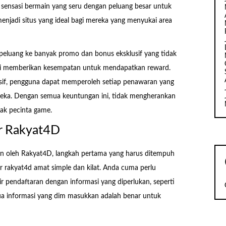
sensasi bermain yang seru dengan peluang besar untuk
njadi situs yang ideal bagi mereka yang menyukai area
eluang ke banyak promo dan bonus eksklusif yang tidak
pi memberikan kesempatan untuk mendapatkan reward.
sif, pengguna dapat memperoleh setiap penawaran yang
eka. Dengan semua keuntungan ini, tidak mengherankan
yak pecinta game.
r Rakyat4D
kan oleh Rakyat4D, langkah pertama yang harus ditempuh
r rakyat4d amat simple dan kilat. Anda cuma perlu
r pendaftaran dengan informasi yang diperlukan, seperti
mua informasi yang dim masukkan adalah benar untuk