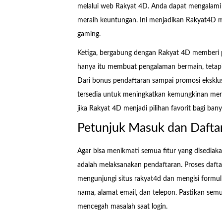
melalui web Rakyat 4D. Anda dapat mengalami 
meraih keuntungan. Ini menjadikan Rakyat4D me
gaming.
Ketiga, bergabung dengan Rakyat 4D memberi p
hanya itu membuat pengalaman bermain, teta
Dari bonus pendaftaran sampai promosi eksklu
tersedia untuk meningkatkan kemungkinan mer
jika Rakyat 4D menjadi pilihan favorit bagi ban
Petunjuk Masuk dan Dafta
Agar bisa menikmati semua fitur yang disedia
adalah melaksanakan pendaftaran. Proses dafta
mengunjungi situs rakyat4d dan mengisi formuli
nama, alamat email, dan telepon. Pastikan se
mencegah masalah saat login.