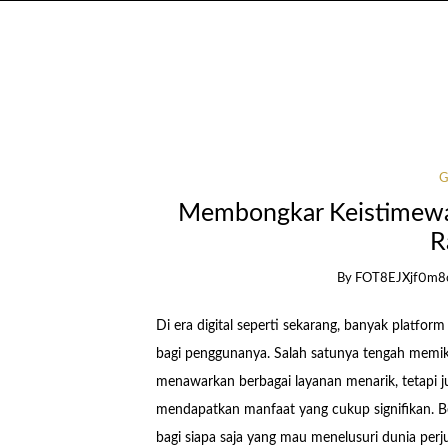
G
Membongkar Keistimewa
R
By
FOT8EJXjf0m8
Di era digital seperti sekarang, banyak plat
bagi penggunanya. Salah satunya tengah memika
menawarkan berbagai layanan menarik, tetapi
mendapatkan manfaat yang cukup signifikan. B
bagi siapa saja yang mau menelusuri dunia per