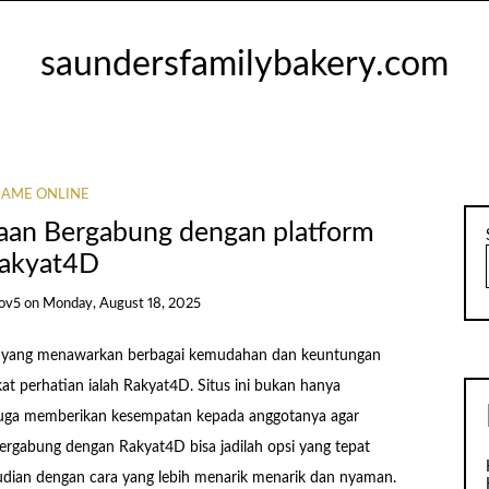
saundersfamilybakery.com
AME ONLINE
an Bergabung dengan platform
akyat4D
ov5
on
Monday, August 18, 2025
form yang menawarkan berbagai kemudahan dan keuntungan
t perhatian ialah Rakyat4D. Situs ini bukan hanya
 juga memberikan kesempatan kepada anggotanya agar
ergabung dengan Rakyat4D bisa jadilah opsi yang tepat
judian dengan cara yang lebih menarik menarik dan nyaman.