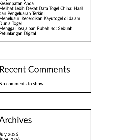
Kesempatan Anda
Melihat Lebih Dekat Data Togel China: Hasil
dan Pengeluaran Terkini
Menelusuri Kecerdikan Kayutogel di dalam
Dunia Togel
Menggali Keajaiban Rubah 4d: Sebuah
Petualangan Digital
Recent Comments
No comments to show.
Archives
July 2026
June 2026