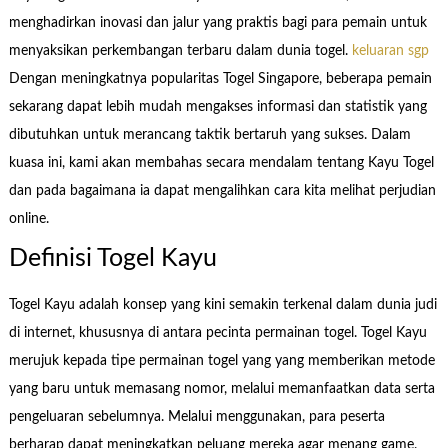
menghadirkan inovasi dan jalur yang praktis bagi para pemain untuk
menyaksikan perkembangan terbaru dalam dunia togel.
keluaran sgp
Dengan meningkatnya popularitas Togel Singapore, beberapa pemain
sekarang dapat lebih mudah mengakses informasi dan statistik yang
dibutuhkan untuk merancang taktik bertaruh yang sukses. Dalam
kuasa ini, kami akan membahas secara mendalam tentang Kayu Togel
dan pada bagaimana ia dapat mengalihkan cara kita melihat perjudian
online.
Definisi Togel Kayu
Togel Kayu adalah konsep yang kini semakin terkenal dalam dunia judi
di internet, khususnya di antara pecinta permainan togel. Togel Kayu
merujuk kepada tipe permainan togel yang yang memberikan metode
yang baru untuk memasang nomor, melalui memanfaatkan data serta
pengeluaran sebelumnya. Melalui menggunakan, para peserta
berharap dapat meningkatkan peluang mereka agar menang game.