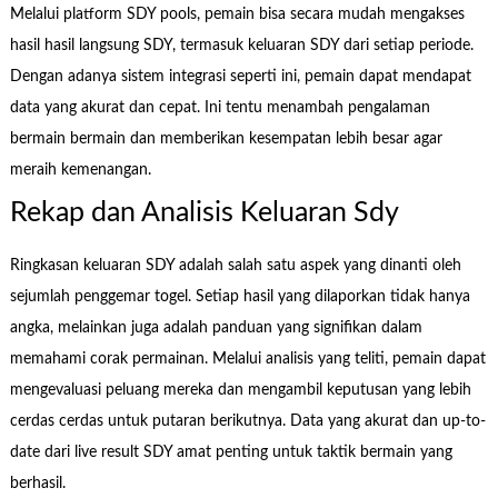
Melalui platform SDY pools, pemain bisa secara mudah mengakses
hasil hasil langsung SDY, termasuk keluaran SDY dari setiap periode.
Dengan adanya sistem integrasi seperti ini, pemain dapat mendapat
data yang akurat dan cepat. Ini tentu menambah pengalaman
bermain bermain dan memberikan kesempatan lebih besar agar
meraih kemenangan.
Rekap dan Analisis Keluaran Sdy
Ringkasan keluaran SDY adalah salah satu aspek yang dinanti oleh
sejumlah penggemar togel. Setiap hasil yang dilaporkan tidak hanya
angka, melainkan juga adalah panduan yang signifikan dalam
memahami corak permainan. Melalui analisis yang teliti, pemain dapat
mengevaluasi peluang mereka dan mengambil keputusan yang lebih
cerdas cerdas untuk putaran berikutnya. Data yang akurat dan up-to-
date dari live result SDY amat penting untuk taktik bermain yang
berhasil.