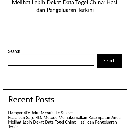
Melihat Lebih Dekat Data Togel China: Hasil
dan Pengeluaran Terkini
Search
Search
Recent Posts
Harapan4D: Jalur Menuju ke Sukses
Keajaiban Salju 4D: Metode Memaksimalkan Kesempatan Anda
Melihat Lebih Dekat Data Togel China: Hasil dan Pengeluaran
Terkini