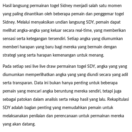
Hasil langsung permainan togel Sidney menjadi salah satu momen
yang paling dinantikan oleh beberapa pemain dan penggemar togel
Sidney. Melalui menyaksikan undian langsung SDY, pemain dapat
melihat angka-angka yang keluar secara real-time, yang memberikan
sensasi serta ketegangan tersendiri. Setiap angka yang diumumkan
memberi harapan yang baru bagi mereka yang bermain dengan
strategi yang serta harapan kemenangan untuk menang.
Pada setiap sesi live live draw permainan togel SDY, angka yang yang
diumumkan memperlihatkan angka yang yang diundi secara yang adil
serta transparan. Data ini bukan hanya penting untuk beberapa
pemain yang mencari angka beruntung mereka sendiri, tetapi juga
sebagai patokan dalam analisis serta rekap hasil yang lalu. Rekapitulasi
SDY adalah bagian penting yang memudahkan pemain untuk
melaksanakan penilaian dan perencanaan untuk permainan mereka
yang akan datang.