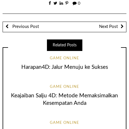
0
Previous Post
Next Post
Related Posts
GAME ONLINE
Harapan4D: Jalur Menuju ke Sukses
GAME ONLINE
Keajaiban Salju 4D: Metode Memaksimalkan
Kesempatan Anda
GAME ONLINE