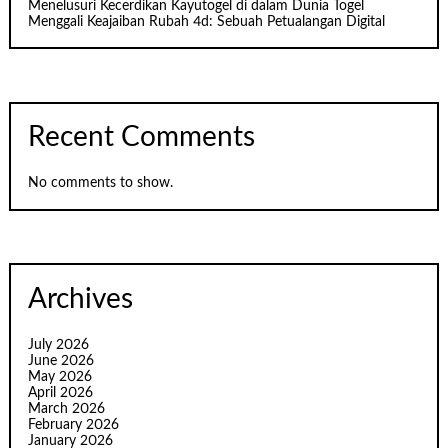
Menelusuri Kecerdikan Kayutogel di dalam Dunia Togel
Menggali Keajaiban Rubah 4d: Sebuah Petualangan Digital
Recent Comments
No comments to show.
Archives
July 2026
June 2026
May 2026
April 2026
March 2026
February 2026
January 2026