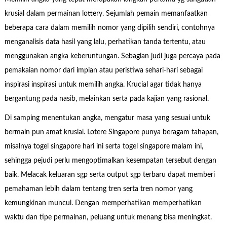
krusial dalam permainan lottery. Sejumlah pemain memanfaatkan
beberapa cara dalam memilih nomor yang dipilih sendiri, contohnya
menganalisis data hasil yang lalu, perhatikan tanda tertentu, atau
menggunakan angka keberuntungan. Sebagian judi juga percaya pada
pemakaian nomor dari impian atau peristiwa sehari-hari sebagai
inspirasi inspirasi untuk memilih angka. Krucial agar tidak hanya
bergantung pada nasib, melainkan serta pada kajian yang rasional.
Di samping menentukan angka, mengatur masa yang sesuai untuk
bermain pun amat krusial. Lotere Singapore punya beragam tahapan,
misalnya togel singapore hari ini serta togel singapore malam ini,
sehingga pejudi perlu mengoptimalkan kesempatan tersebut dengan
baik. Melacak keluaran sgp serta output sgp terbaru dapat memberi
pemahaman lebih dalam tentang tren serta tren nomor yang
kemungkinan muncul. Dengan memperhatikan memperhatikan
waktu dan tipe permainan, peluang untuk menang bisa meningkat.