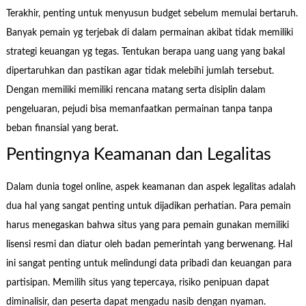
Terakhir, penting untuk menyusun budget sebelum memulai bertaruh.
Banyak pemain yg terjebak di dalam permainan akibat tidak memiliki
strategi keuangan yg tegas. Tentukan berapa uang uang yang bakal
dipertaruhkan dan pastikan agar tidak melebihi jumlah tersebut.
Dengan memiliki memiliki rencana matang serta disiplin dalam
pengeluaran, pejudi bisa memanfaatkan permainan tanpa tanpa
beban finansial yang berat.
Pentingnya Keamanan dan Legalitas
Dalam dunia togel online, aspek keamanan dan aspek legalitas adalah
dua hal yang sangat penting untuk dijadikan perhatian. Para pemain
harus menegaskan bahwa situs yang para pemain gunakan memiliki
lisensi resmi dan diatur oleh badan pemerintah yang berwenang. Hal
ini sangat penting untuk melindungi data pribadi dan keuangan para
partisipan. Memilih situs yang tepercaya, risiko penipuan dapat
diminalisir, dan peserta dapat mengadu nasib dengan nyaman.