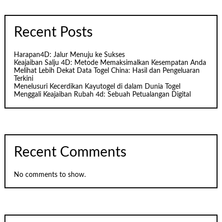
Recent Posts
Harapan4D: Jalur Menuju ke Sukses
Keajaiban Salju 4D: Metode Memaksimalkan Kesempatan Anda
Melihat Lebih Dekat Data Togel China: Hasil dan Pengeluaran
Terkini
Menelusuri Kecerdikan Kayutogel di dalam Dunia Togel
Menggali Keajaiban Rubah 4d: Sebuah Petualangan Digital
Recent Comments
No comments to show.