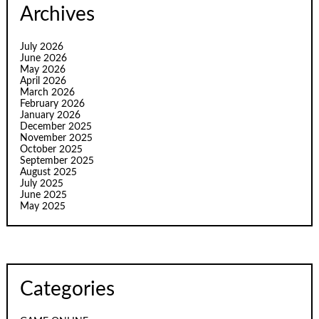
Archives
July 2026
June 2026
May 2026
April 2026
March 2026
February 2026
January 2026
December 2025
November 2025
October 2025
September 2025
August 2025
July 2025
June 2025
May 2025
Categories