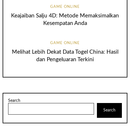
GAME ONLINE
Keajaiban Salju 4D: Metode Memaksimalkan
Kesempatan Anda
GAME ONLINE
Melihat Lebih Dekat Data Togel China: Hasil
dan Pengeluaran Terkini
Search
Search