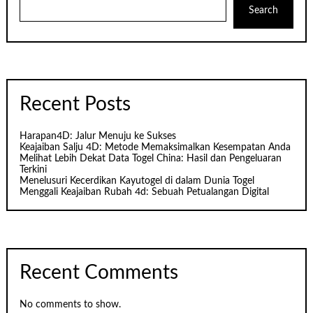
Search
Recent Posts
Harapan4D: Jalur Menuju ke Sukses
Keajaiban Salju 4D: Metode Memaksimalkan Kesempatan Anda
Melihat Lebih Dekat Data Togel China: Hasil dan Pengeluaran
Terkini
Menelusuri Kecerdikan Kayutogel di dalam Dunia Togel
Menggali Keajaiban Rubah 4d: Sebuah Petualangan Digital
Recent Comments
No comments to show.