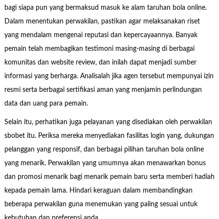
bagi siapa pun yang bermaksud masuk ke alam taruhan bola online.
Dalam menentukan perwakilan, pastikan agar melaksanakan riset
yang mendalam mengenai reputasi dan kepercayaannya. Banyak
pemain telah membagikan testimoni masing-masing di berbagai
komunitas dan website review, dan inilah dapat menjadi sumber
informasi yang berharga. Analisalah jika agen tersebut mempunyai izin
resmi serta berbagai sertifikasi aman yang menjamin perlindungan
data dan uang para pemain.
Selain itu, perhatikan juga pelayanan yang disediakan oleh perwakilan
sbobet itu. Periksa mereka menyediakan fasilitas login yang, dukungan
pelanggan yang responsif, dan berbagai pilihan taruhan bola online
yang menarik. Perwakilan yang umumnya akan menawarkan bonus
dan promosi menarik bagi menarik pemain baru serta memberi hadiah
kepada pemain lama. Hindari keraguan dalam membandingkan
beberapa perwakilan guna menemukan yang paling sesuai untuk
kebutuhan dan preferensi anda.