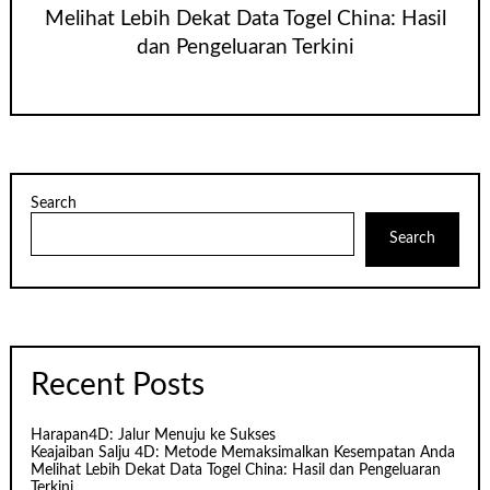
Melihat Lebih Dekat Data Togel China: Hasil
dan Pengeluaran Terkini
Search
Search
Recent Posts
Harapan4D: Jalur Menuju ke Sukses
Keajaiban Salju 4D: Metode Memaksimalkan Kesempatan Anda
Melihat Lebih Dekat Data Togel China: Hasil dan Pengeluaran
Terkini