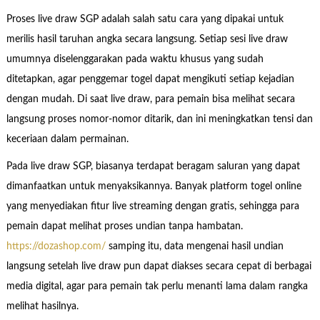
Proses live draw SGP adalah salah satu cara yang dipakai untuk
merilis hasil taruhan angka secara langsung. Setiap sesi live draw
umumnya diselenggarakan pada waktu khusus yang sudah
ditetapkan, agar penggemar togel dapat mengikuti setiap kejadian
dengan mudah. Di saat live draw, para pemain bisa melihat secara
langsung proses nomor-nomor ditarik, dan ini meningkatkan tensi dan
keceriaan dalam permainan.
Pada live draw SGP, biasanya terdapat beragam saluran yang dapat
dimanfaatkan untuk menyaksikannya. Banyak platform togel online
yang menyediakan fitur live streaming dengan gratis, sehingga para
pemain dapat melihat proses undian tanpa hambatan.
https://dozashop.com/
samping itu, data mengenai hasil undian
langsung setelah live draw pun dapat diakses secara cepat di berbagai
media digital, agar para pemain tak perlu menanti lama dalam rangka
melihat hasilnya.