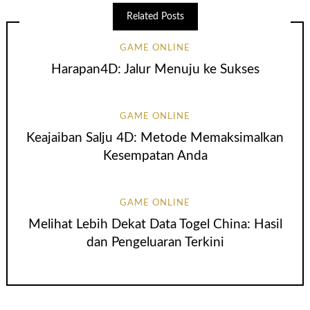
Related Posts
GAME ONLINE
Harapan4D: Jalur Menuju ke Sukses
GAME ONLINE
Keajaiban Salju 4D: Metode Memaksimalkan
Kesempatan Anda
GAME ONLINE
Melihat Lebih Dekat Data Togel China: Hasil
dan Pengeluaran Terkini