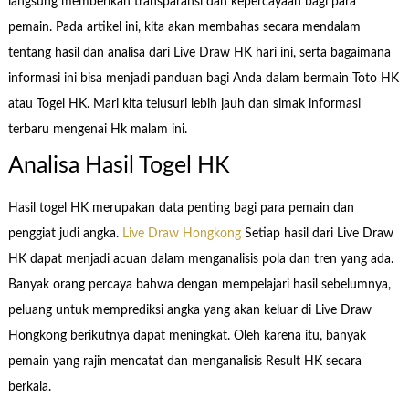
langsung memberikan transparansi dan kepercayaan bagi para
pemain. Pada artikel ini, kita akan membahas secara mendalam
tentang hasil dan analisa dari Live Draw HK hari ini, serta bagaimana
informasi ini bisa menjadi panduan bagi Anda dalam bermain Toto HK
atau Togel HK. Mari kita telusuri lebih jauh dan simak informasi
terbaru mengenai Hk malam ini.
Analisa Hasil Togel HK
Hasil togel HK merupakan data penting bagi para pemain dan
penggiat judi angka.
Live Draw Hongkong
Setiap hasil dari Live Draw
HK dapat menjadi acuan dalam menganalisis pola dan tren yang ada.
Banyak orang percaya bahwa dengan mempelajari hasil sebelumnya,
peluang untuk memprediksi angka yang akan keluar di Live Draw
Hongkong berikutnya dapat meningkat. Oleh karena itu, banyak
pemain yang rajin mencatat dan menganalisis Result HK secara
berkala.