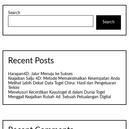
Search
Search
Recent Posts
Harapan4D: Jalur Menuju ke Sukses
Keajaiban Salju 4D: Metode Memaksimalkan Kesempatan Anda
Melihat Lebih Dekat Data Togel China: Hasil dan Pengeluaran
Terkini
Menelusuri Kecerdikan Kayutogel di dalam Dunia Togel
Menggali Keajaiban Rubah 4d: Sebuah Petualangan Digital